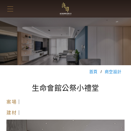
首頁
商空設計
生命會館公祭小禮堂
案場
｜
建材
｜