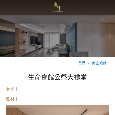
首頁
商空設計
生命會館公祭大禮堂
案場
｜
建材
｜